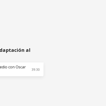
strada Neri
Acceder gratis
adaptación al
medio con Oscar
39:30