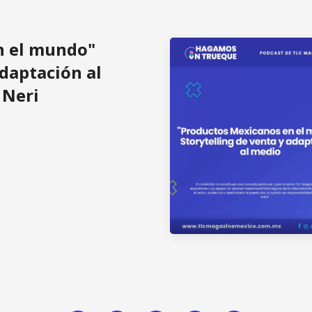
n el mundo"
adaptación al
 Neri