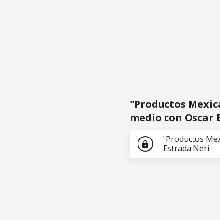
"Productos Mexicanos en el mundo" S
"Productos Mexica
medio con Oscar 
"Productos Mex
lock
Estrada Neri