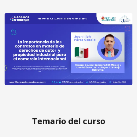
La importancia de los contratos en
materia de derechos de autor y
Acceder
propiedad industrial para el
gratis
comercio internacional por Juan Ilich
Temario del curso
Pérez García