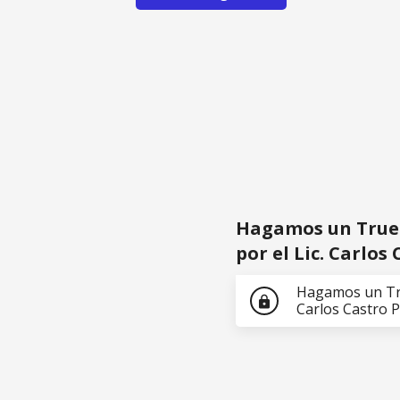
Hagamos un Trueque - La razón de ser
Pérez
Hagamos un Truequ
por el Lic. Carlos
Hagamos un True
lock
Carlos Castro 