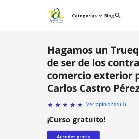
keyboard_arrow_down
search
Categorías
Blog
Hagamos un Truequ
de ser de los contra
comercio exterior p
Carlos Castro Pére
Ver opiniones (1)
star
star
star
star
star
¡Curso gratuito!
Acceder gratis