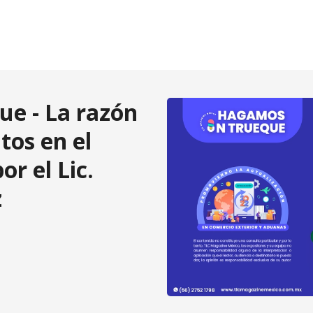
e - La razón
tos en el
or el Lic.
z