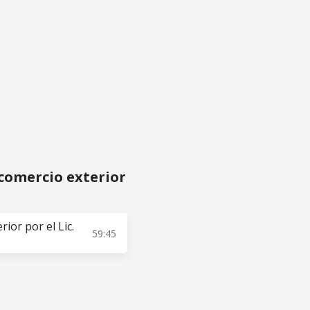
rlos Castro
Acceder
gratis
 comercio exterior
ior por el Lic.
59:45