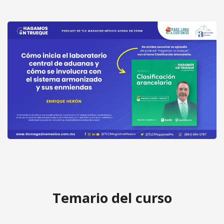
Cómo inicia el laboratorio central de
aduanas y cómo se involucra con el
Acceder
sistema armonizado y sus
gratis
enmiendas por el Ing. Enrique Heron
Temario del curso
Jiménez