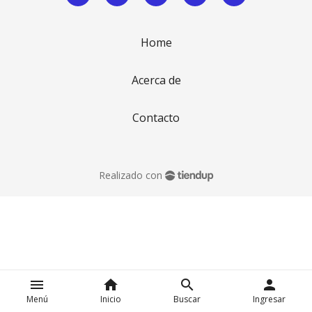
Home
Acerca de
Contacto
Realizado con
menu
home
search
person
Menú
Inicio
Buscar
Ingresar